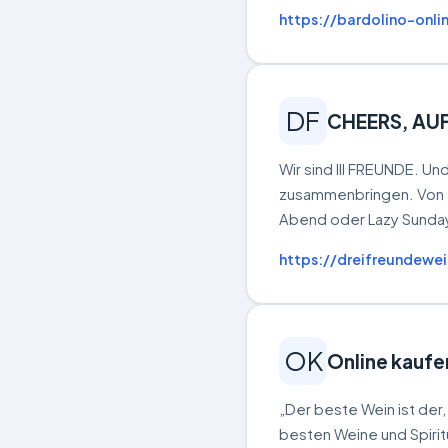
https://bardolino-onli
DF
CHEERS, AU
Wir sind III FREUNDE. Un
zusammenbringen. Von Tr
Abend oder Lazy Sunday
https://dreifreundewe
OK
Online kaufe
„Der beste Wein ist der,
besten Weine und Spirit