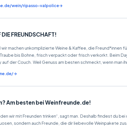
ne.de/wein/ripasso-valpolice
F DIE FREUNDSCHAFT!
d wir machen unkomplizierte Weine & Kaffee, die Freund*innen fü
aube bis Bohne, frisch verpackt oder frisch verkorkt. Beim Day
 auf der Couch. Weil Genuss am besten schmeckt, wenn man ihn 
ine.de/
n? Am besten bei Weinfreunde.de!
 den wir mit Freunden trinken“, sagt man. Deshalb findest du bei u
uosen, sondern auch Freunde, die dir liebevolle Weinpakete zu