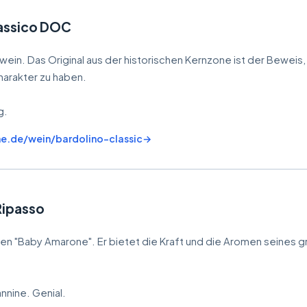
lassico DOC
twein. Das Original aus der historischen Kernzone ist der Beweis
harakter zu haben.
g.
ne.de/wein/bardolino-classic
Ripasso
 den "Baby Amarone". Er bietet die Kraft und die Aromen seines 
nnine. Genial.