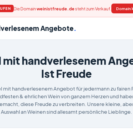
Die Domain
weinistfreude.de
steht zum Verkauf.
Domain 
AUFEN
dverlesenem Angebote
.
 mit handverlesenem Ang
Ist Freude
 mit handverlesenem Angebot für jedermann zu fairen P
dfesten & ehrlichen Wein von ganzem Herzen und haben
macht, diese Freude zu verbreiten. Unsere kleine, aber
Auswahl an Weinen sind allesamt persönliche Lieblinge.